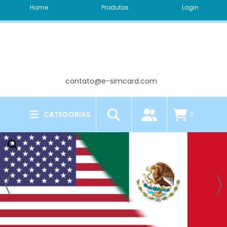
Home
Produtos
Login
contato@e-simcard.com
CATEGORIAS
0