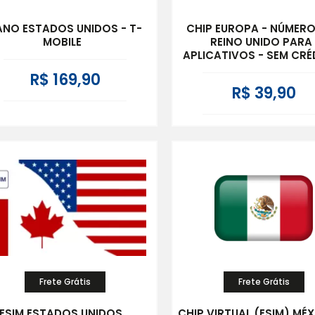
ANO ESTADOS UNIDOS - T-
CHIP EUROPA - NÚMER
MOBILE
REINO UNIDO PARA
APLICATIVOS - SEM CRÉ
R$ 169,90
R$ 39,90
Frete Grátis
Frete Grátis
ESIM ESTADOS UNIDOS,
CHIP VIRTUAL (ESIM) MÉX