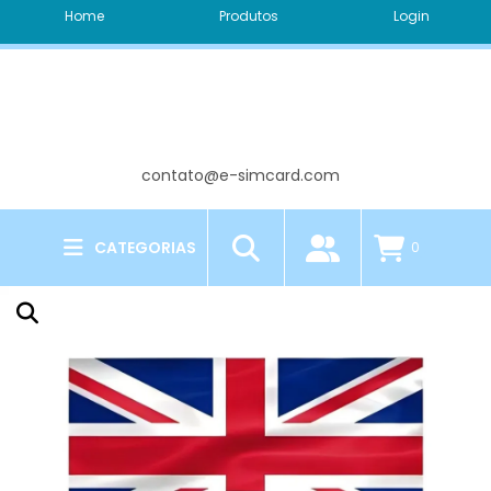
Home
Produtos
Login
contato@e-simcard.com
CATEGORIAS
0