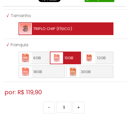
√
Tamanho
TRIPLO CHIP (FÍSICO)
√
Franquia
6GB
10GB
12GB
18GB
30GB
por: R$
119,90
-
+