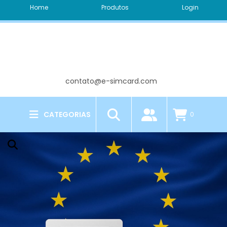
Home
Produtos
Login
Nivea Y.
acabou de comprar!
CHIP FÍSICO EUROPA + CHAMADAS
Há algumas horas
contato@e-simcard.com
CATEGORIAS
0